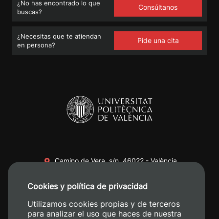
¿No has encontrado lo que
Consúltanos
buscas?
¿Necesitas que te atiendan
Pide una cita
en persona?
Camino de Vera, s/n. 46022 - València
+34 96 387 70 00
Cookies y política de privacidad
+34 620 04 00 50
Utilizamos cookies propias y de terceros
para analizar el uso que haces de nuestra