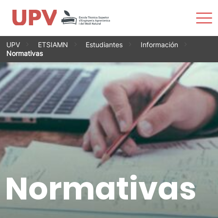
Most
men
Saltar
UPV
ETSIAMN
Estudiantes
Información
al
Normativas
contenido
Normativas