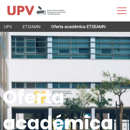
Most
men
Saltar
UPV
ETSIAMN
Oferta académica ETSEAMN
al
contenido
Oferta
académica