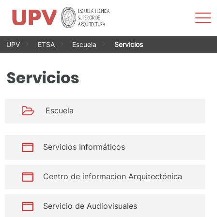
Most
men
Saltar
UPV
ETSA
Escuela
Servicios
al
contenido
Servicios
Escuela
Servicios Informáticos
Centro de informacion Arquitectónica
Servicio de Audiovisuales