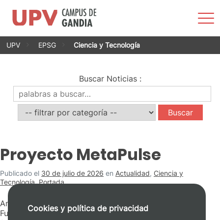
Most
men
Saltar
UPV
EPSG
Ciencia y Tecnología
al
contenido
Buscar Noticias
:
Proyecto MetaPulse
Publicado el
30 de julio de 2026
en
Actualidad
,
Ciencia y
Tecnología
,
Portada
Ana González Suárez obtiene una Beca Leonardo de la
Cookies y política de privacidad
Fundación BBVA para desarrollar una nueva tecnología