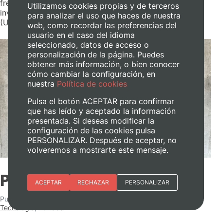
frente a la metástasis hepática. Ana González Suárez,
Utilizamos cookies propias y de terceros
investigadora de la Universitat Politècnica de València
para analizar el uso que haces de nuestra
(UPV), ha obtenido una Beca Leonardo en el área […]
web, como recordar las preferencias del
usuario en el caso del idioma
seleccionado, datos de acceso o
personalización de la página. Puedes
obtener más información, o bien conocer
cómo cambiar la configuración, en
nuestra
Política de cookies
Pulsa el botón ACEPTAR para confirmar
que has leído y aceptado la información
presentada. Si deseas modificar la
configuración de las cookies pulsa
PERSONALIZAR. Después de aceptar, no
volveremos a mostrarte este mensaje.
Proyecto MetaPulse
Esenciales
ACEPTAR
RECHAZAR
PERSONALIZAR
Publicado el
28 de julio de 2026
en
Actualidad
,
Ciencia y
Preferencias del sitio (idioma)
Tecnología
,
Portada
Analítica