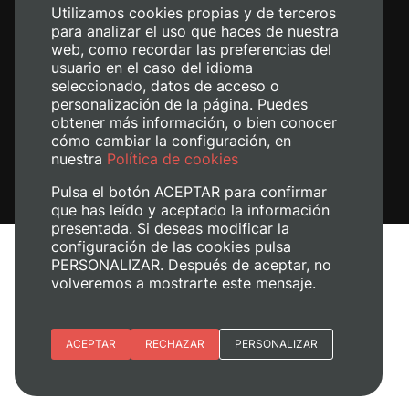
Utilizamos cookies propias y de terceros
para analizar el uso que haces de nuestra
web, como recordar las preferencias del
usuario en el caso del idioma
seleccionado, datos de acceso o
personalización de la página. Puedes
obtener más información, o bien conocer
cómo cambiar la configuración, en
nuestra
Política de cookies
Pulsa el botón ACEPTAR para confirmar
que has leído y aceptado la información
presentada. Si deseas modificar la
configuración de las cookies pulsa
Avís legal
PERSONALIZAR. Después de aceptar, no
volveremos a mostrarte este mensaje.
Política de cookies
Política de privacitat
Gestiona les galetes
Esenciales
ACEPTAR
RECHAZAR
PERSONALIZAR
© 2026
Universitat Politècnica de València
Preferencias del sitio (idioma)
Analítica