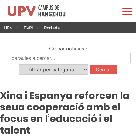
Most
men
Vés
UPV
BVPI
Portada
al
contingut
Cercar noticies
:
Xina i Espanya reforcen la
seua cooperació amb el
focus en l’educació i el
talent