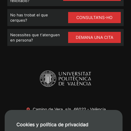
felicitació?
No has trobat el que
CONSULTA'NS-HO
cerques?
Necessites que t'atenguen
DEMANA UNA CITA
en persona?
Camino de Vera, s/n. 46022 - València
+34 96 387 70 00
Cookies y política de privacidad
+34 620 04 00 50