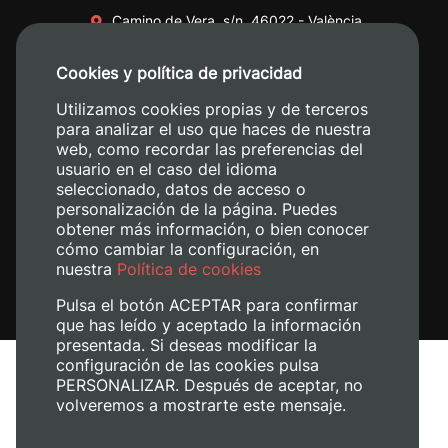
Camino de Vera, s/n. 46022 - València
+34 96 387 70 00
Cookies y política de privacidad
+34 620 04 00 50
Utilizamos cookies propias y de terceros
para analizar el uso que haces de nuestra
web, como recordar las preferencias del
usuario en el caso del idioma
seleccionado, datos de acceso o
personalización de la página. Puedes
obtener más información, o bien conocer
cómo cambiar la configuración, en
nuestra
Política de cookies
Pulsa el botón ACEPTAR para confirmar
que has leído y aceptado la información
presentada. Si deseas modificar la
configuración de las cookies pulsa
Avís legal
PERSONALIZAR. Después de aceptar, no
Política de cookies
volveremos a mostrarte este mensaje.
Política de privacitat