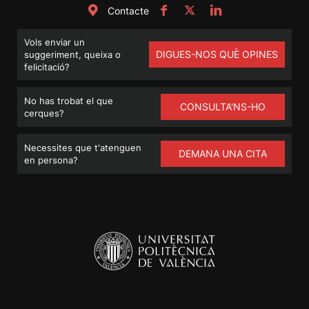
Contacte
Vols enviar un
DIGUES-NOS QUÈ OPINES
suggeriment, queixa o
felicitació?
No has trobat el que
CONSULTA'NS-HO
cerques?
Necessites que t'atenguen
DEMANA UNA CITA
en persona?