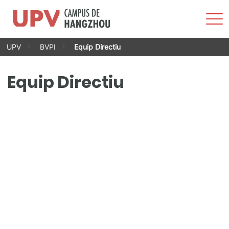
Most
men
Vés
UPV
BVPI
Equip Directiu
al
contingut
Equip Directiu