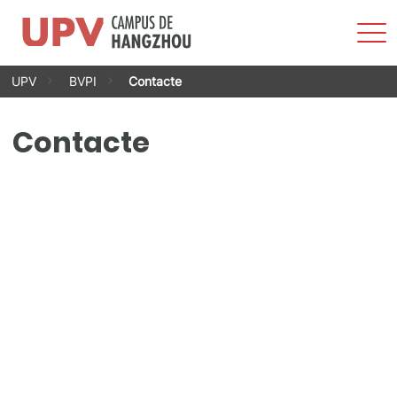
Most
men
Vés
UPV
BVPI
Contacte
al
contingut
Contacte