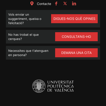
Contacte
Vols enviar un
DIGUES-NOS QUÈ OPINES
suggeriment, queixa o
felicitació?
No has trobat el que
CONSULTA'NS-HO
cerques?
Necessites que t'atenguen
DEMANA UNA CITA
en persona?