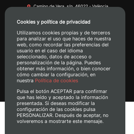
Camino de Vera, s/n. 46022 - València
+34 96 387 70 00
Cookies y política de privacidad
+34 620 04 00 50
Utilizamos cookies propias y de terceros
para analizar el uso que haces de nuestra
web, como recordar las preferencias del
usuario en el caso del idioma
seleccionado, datos de acceso o
personalización de la página. Puedes
obtener más información, o bien conocer
cómo cambiar la configuración, en
nuestra
Política de cookies
Pulsa el botón ACEPTAR para confirmar
que has leído y aceptado la información
presentada. Si deseas modificar la
configuración de las cookies pulsa
Avís legal
PERSONALIZAR. Después de aceptar, no
Política de cookies
volveremos a mostrarte este mensaje.
Política de privacitat