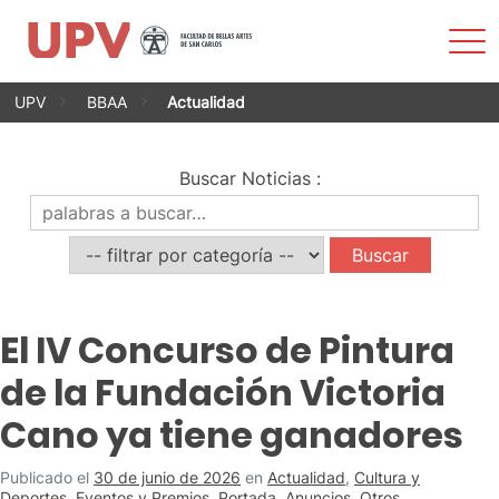
Most
men
Saltar
UPV
BBAA
Actualidad
al
contenido
Buscar Noticias
:
El IV Concurso de Pintura
de la Fundación Victoria
Cano ya tiene ganadores
Publicado el
30 de junio de 2026
en
Actualidad
,
Cultura y
Deportes
,
Eventos y Premios
,
Portada
,
Anuncios
,
Otros