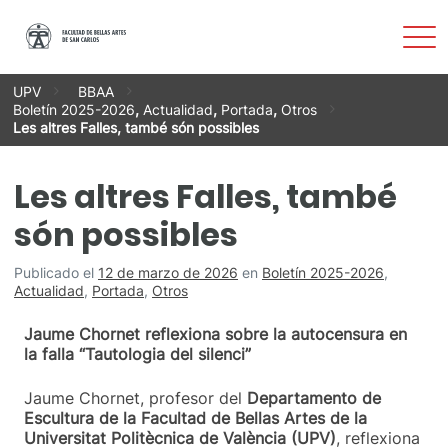
Most
men
Saltar
UPV
BBAA
al
Boletín 2025-2026
,
Actualidad
,
Portada
,
Otros
contenido
Les altres Falles, també són possibles
Les altres Falles, també
són possibles
Publicado el
12 de marzo de 2026
en
Boletín 2025-2026
,
Actualidad
,
Portada
,
Otros
Jaume Chornet reflexiona sobre la autocensura en
la falla “Tautologia del silenci”
Jaume Chornet, profesor del
Departamento de
Escultura de la Facultad de Bellas Artes de la
Universitat Politècnica de València (UPV)
, reflexiona