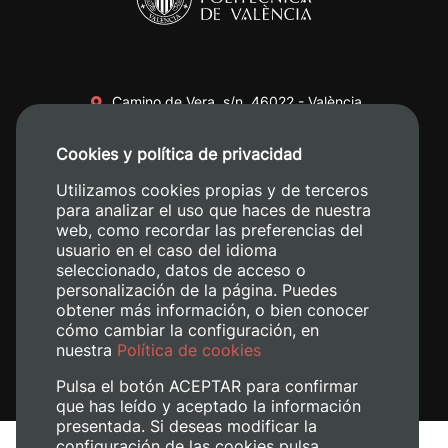
Camino de Vera, s/n. 46022 - València
+34 96 387 70 00
Cookies y política de privacidad
+34 620 04 00 50
Utilizamos cookies propias y de terceros
para analizar el uso que haces de nuestra
web, como recordar las preferencias del
usuario en el caso del idioma
seleccionado, datos de acceso o
personalización de la página. Puedes
obtener más información, o bien conocer
cómo cambiar la configuración, en
nuestra
Política de cookies
Pulsa el botón ACEPTAR para confirmar
que has leído y aceptado la información
presentada. Si deseas modificar la
configuración de las cookies pulsa