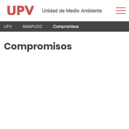
Most
Unidad de Medio Ambiente
men
Saltar
UPV
AMAPUOC
Compromisos
al
contenido
Compromisos