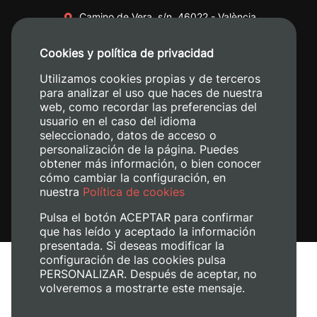
Camino de Vera, s/n. 46022 - València
+34 96 387 70 00
Cookies y política de privacidad
+34 620 04 00 50
Utilizamos cookies propias y de terceros
para analizar el uso que haces de nuestra
web, como recordar las preferencias del
usuario en el caso del idioma
seleccionado, datos de acceso o
personalización de la página. Puedes
obtener más información, o bien conocer
cómo cambiar la configuración, en
nuestra
Política de cookies
Pulsa el botón ACEPTAR para confirmar
que has leído y aceptado la información
presentada. Si deseas modificar la
configuración de las cookies pulsa
Aviso legal
PERSONALIZAR. Después de aceptar, no
volveremos a mostrarte este mensaje.
Política de cookies
Política de privacidad