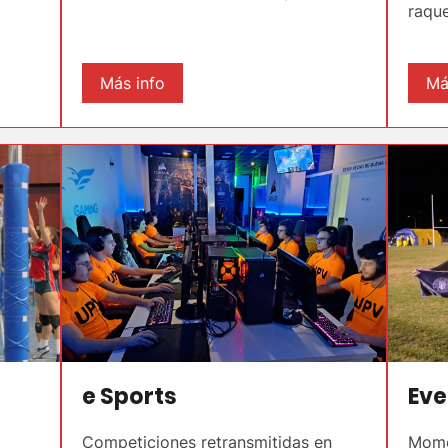
raque
Más info
Má
e Sports
Eve
Competiciones retransmitidas en
Momen