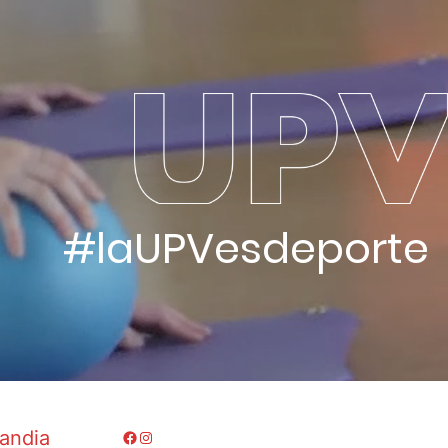
#laUPVesdeporte
andia
Facebook
Instagram