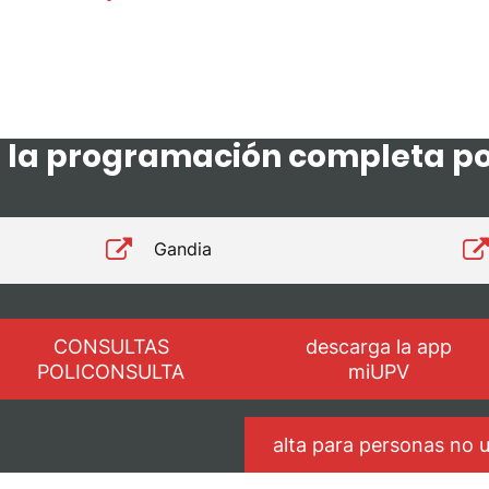
 la programación completa p
Gandia
CONSULTAS
descarga la app
POLICONSULTA
miUPV
alta para personas no 