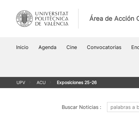
Saltar
al
Área de Acción C
contenido
Inicio
Agenda
Cine
Convocatorias
En
UPV
ACU
Exposiciones 25-26
Buscar Noticias
: