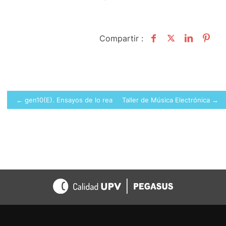
Compartir :
Navegación
← gen10(E). Ensayos de lo real en el Campus de Gandia
Taller de Música Electrónica →
de
entradas