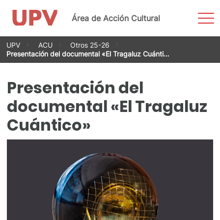
Most
Área de Acción Cultural
men
Saltar
UPV
ACU
Otros 25-26
al
Presentación del documental «El Tragaluz Cuánti…
contenido
Presentación del
documental «El Tragaluz
Cuántico»