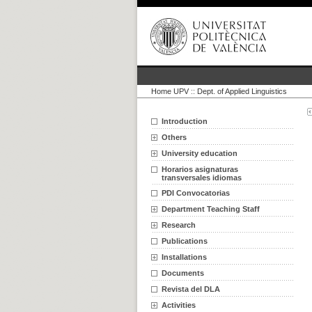
Home UPV
::
Dept. of Applied Linguistics
Introduction
Others
University education
Horarios asignaturas
transversales idiomas
PDI Convocatorias
Department Teaching Staff
Research
Publications
Installations
Documents
Revista del DLA
Activities