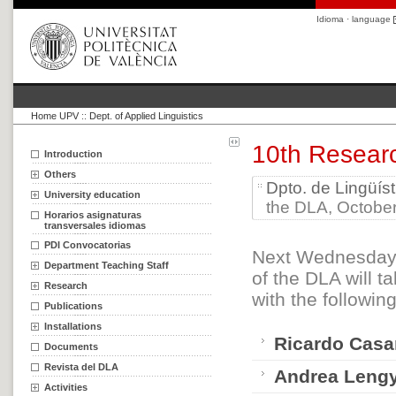
Idioma · language
Home UPV
::
Dept. of Applied Linguistics
10th Resear
Introduction
Others
Dpto. de Lingüíst
University education
the DLA, October
Horarios asignaturas
transversales idiomas
PDI Convocatorias
Next Wednesday,
Department Teaching Staff
of the DLA will t
Research
with the followin
Publications
Installations
Ricardo Casa
Documents
Revista del DLA
Andrea Leng
Activities