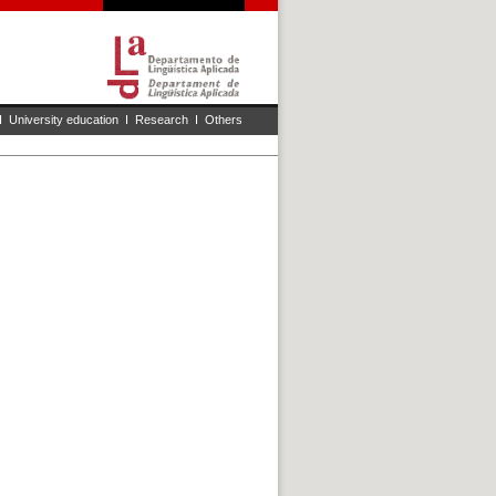
I
University education
I
Research
I
Others