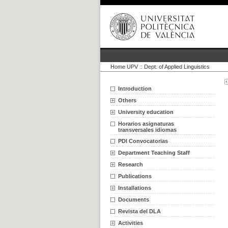
Home UPV
::
Dept. of Applied Linguistics
Introduction
Others
University education
Horarios asignaturas
transversales idiomas
PDI Convocatorias
Department Teaching Staff
Research
Publications
Installations
Documents
Revista del DLA
Activities