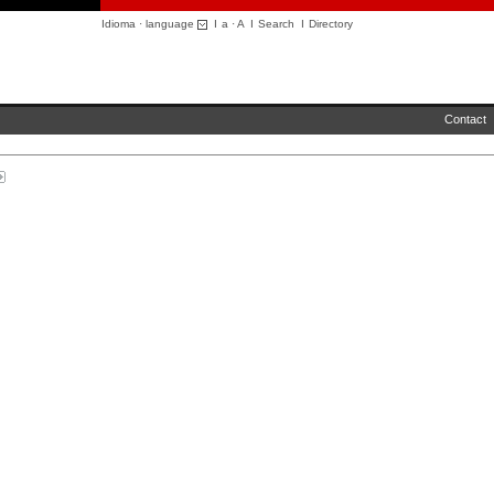
Idioma · language
I
a
·
A
I
Search
I
Directory
Contact