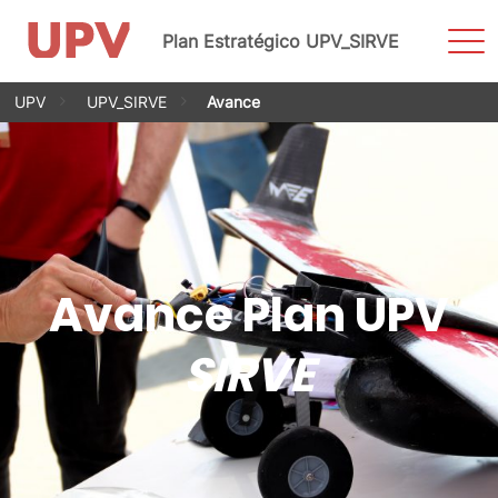
Most
Plan Estratégico UPV_SIRVE
men
Saltar
UPV
UPV_SIRVE
Avance
al
contenido
Avance Plan UPV
SIRVE