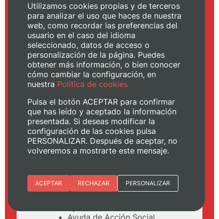
proceso de enseñanza-
Utilizamos cookies propias y de terceros
aprendizaje que se prolonga
para analizar el uso que haces de nuestra
a lo largo de la vida.
web, como recordar las preferencias del
usuario en el caso del idioma
seleccionado, datos de acceso o
Programa de asistencia a la
personalización de la página. Puedes
comunidad universitaria con
obtener más información, o bien conocer
discapacidad
cómo cambiar la configuración, en
Becas y ayudas deportivas
nuestra
Política de cookies
Premios relacionados con el
deporte
Pulsa el botón ACEPTAR para confirmar
Becas de la Escola d’Estiu
que has leído y aceptado la información
Programa de seguimiento y
presentada. Si deseas modificar la
acreditación de títulos AVAP
configuración de las cookies pulsa
Programa MINORS_UPV
PERSONALIZAR. Después de aceptar, no
Programa de Fomento de la
volveremos a mostrarte este mensaje.
Certificación en idiomas (PLAN
LINGUAE)
Programas PIAE
Esenciales
ACEPTAR
RECHAZAR
PERSONALIZAR
Programa B SANTANDER
Progreso
Preferencias del sitio (idioma)
Ayuda de Becas de comedor
Ayuda de Acción Social
Analítica