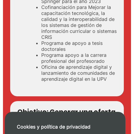
Springer para el año 2023
Cofinanciación para Mejorar la
capacitación tecnológica, la
calidad y la interoperabilidad de
los sistemas de gestión de
información curricular o sistemas
CRIS
Programa de apoyo a tesis
doctorales
Programa apoyo a la carrera
profesional del profesorado
Oficina de aprendizaje digital y
lanzamiento de comunidades de
aprendizaje digital en la UPV
Objetivo:
Generar una oferta
académica en la que cada
estudiante sea el centro del
Cookies y política de privacidad