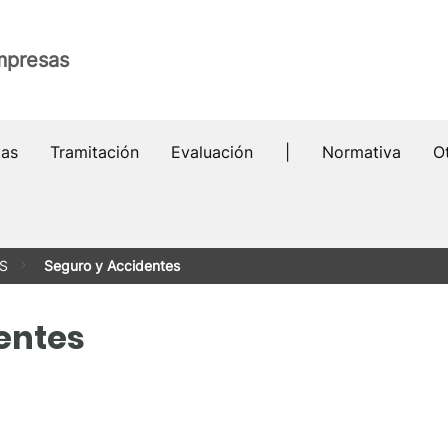
mpresas
tas
Tramitación
Evaluación
|
Normativa
O
S
Seguro y Accidentes
entes