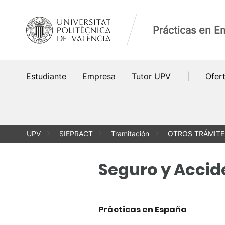
Saltar
al
Prácticas en E
contenido
Estudiante
Empresa
Tutor UPV
|
Ofer
UPV
SIEPRACT
Tramitación
OTROS TRÁMITE
Seguro y Accid
Prácticas en España