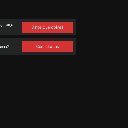
, queja o
Dinos qué opinas
Consúltanos
scas?