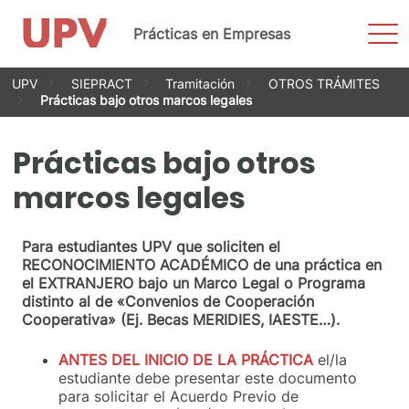
Most
Prácticas en Empresas
men
Saltar
UPV
SIEPRACT
Tramitación
OTROS TRÁMITES
al
Prácticas bajo otros marcos legales
contenido
Prácticas bajo otros
marcos legales
Para estudiantes UPV que soliciten el
RECONOCIMIENTO ACADÉMICO de una práctica en
el EXTRANJERO bajo un Marco Legal o Programa
distinto al de «Convenios de Cooperación
Cooperativa» (Ej. Becas MERIDIES, IAESTE…).
ANTES DEL INICIO DE LA PRÁCTICA
el/la
estudiante debe presentar este documento
para solicitar el Acuerdo Previo de