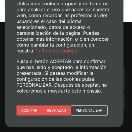
Otros enlaces
Utilizamos cookies propias y de terceros
para analizar el uso que haces de nuestra
web, como recordar las preferencias del
usuario en el caso del idioma
seleccionado, datos de acceso o
personalización de la página. Puedes
obtener más información, o bien conocer
Prácticas en Empresas
cómo cambiar la configuración, en
nuestra
Política de cookies
Contacto
Pulsa el botón ACEPTAR para confirmar
que has leído y aceptado la información
presentada. Si deseas modificar la
¿Quieres enviar una
configuración de las cookies pulsa
Dinos qué opinas
sugerencia, queja o
felicitación?
PERSONALIZAR. Después de aceptar, no
volveremos a mostrarte este mensaje.
¿No has encontrado lo que
Consúltanos
buscas?
Esenciales
ACEPTAR
RECHAZAR
PERSONALIZAR
Preferencias del sitio (idioma)
Analítica