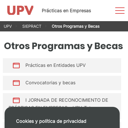
Most
Prácticas en Empresas
men
Saltar
UPV
SIEPRACT
Otros Programas y Becas
al
contenido
Otros Programas y Becas
Prácticas en Entidades UPV
Convocatorias y becas
I JORNADA DE RECONOCIMIENTO DE
PRÁCTICAS EN EMPRESAS – UPV. Tutor
Académico UPV
Cookies y política de privacidad