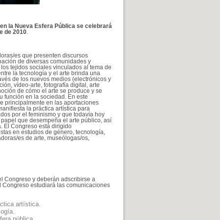
 en la Nueva Esfera Pública se celebrará
re de 2010
.
gadoras/es que presenten discursos
cipación de diversas comunidades y
los tejidos sociales vinculados al tema de
ntre la tecnología y el arte brinda una
través de los nuevos medios (electrónicos y
ión, vídeo-arte, fotografía digital, arte
noción de cómo el arte se produce y se
u función en la sociedad. En este
e principalmente en las aportaciones
anifiesta la práctica artística para
iados por el feminismo y que todavía hoy
 papel que desempeña el arte público, así
. El Congreso está dirigido
istas en estudios de género, tecnología,
iadoras/es de arte, museólogas/os,
el Congreso y deberán adscribirse a
del Congreso estudiará las comunicaciones
tica artística.
logía.
fera pública.