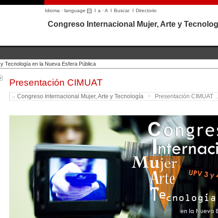
Idioma · language
I
a
·
A
I
Buscar
I
Directorio
Congreso Internacional Mujer, Arte y Tecnolog
 y Tecnología en la Nueva Esfera Pública
Presentación CIMUAT
Congreso Internacional Mujer, Arte y Tecnología
Presentación CIMUAT ..