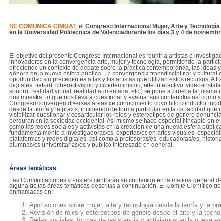
------------
SE COMUNICA CIMUAT
, el
Congreso Internacional Mujer, Arte y Tecnología
en la Universidad Politécnica de Valenciadurante los días 3 y 4 de noviemb
------------
El objetivo del presente Congreso Internacional es reunir a artistas e investi
innovadores en la convergencia arte, mujer y tecnología, permitiendo la parti
ofreciendo un contexto de debate sobre la práctica contemporánea, las ideas y 
género en la nueva esfera pública. La convergencia transdisciplinar y cultural e
oportunidad sin precedentes a las y los artistas que utilizan estos recursos. A 
digitales, net-art, ciberactivismo y ciberfeminismo, arte interactivo, vídeo-instalac
sonoro, realidad virtual, realidad aumentada, etc.) se pone a prueba la misma 
nos muestra; lo que nos lleva a cuestionar y evaluar sus contenidos así como s
Congreso convergen diversas áreas de conocimiento cuyo hilo conductor incid
desde la teoría y la praxis, incidiendo de forma particular en la capacidad que m
visibilizar, cuestionar y desarticular los roles y estereotipos de género denunc
perduran en la sociedad occidental. Así mismo se hace especial hincapié en el
como las redes sociales y activistas en la creación de una nueva esfera pública
fundamentalmente a investigadoras/es, expertas/os en artes visuales, especial
plataformas y redes digitales, así como a profesoras/es, educadoras/es, histor
alumnas/os universitarias/os y público interesado en general.
------------
Áreas temáticas
Las Comunicaciones y Posters centrarán su contenido en la materia general d
alguna de las áreas temáticas descritas a continuación. El Comité Científico 
enmarcadas en:
Aportaciones sobre mujer, arte y tecnología desde la teoría y la prác
Revisión de roles y estereotipos de género desde el arte y la tecno
Redes sociales, formas de resistencia y activismos en la nueva es