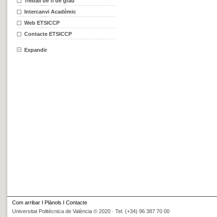
Treball de fi de grau
Intercanvi Acadèmic
Web ETSICCP
Contacte ETSICCP
Expandir
Com arribar
I
Plànols
I
Contacte
Universitat Politècnica de València © 2020 · Tel. (+34) 96 387 70 00