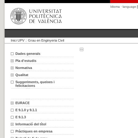
Idioma · language
Inici UPV
::
Grau en Enginyeria Civil
Dades generals
Pla d'estudis
Normativa
Qualitat
Suggeriments, queixes i
felicitacions
EURACE
E 9.1.0 y 9.1.1
E 9.1.3
Informació del títol
Pràctiques en empresa