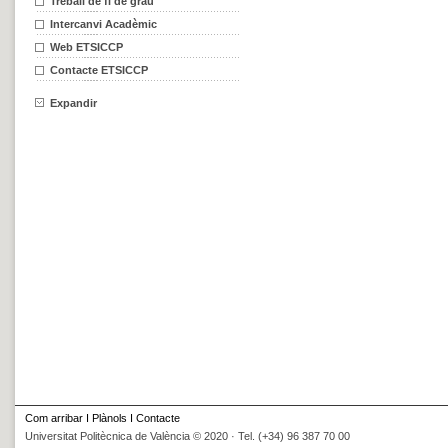
Treball de fi de grau
Intercanvi Acadèmic
Web ETSICCP
Contacte ETSICCP
Expandir
Com arribar
I
Plànols
I
Contacte
Universitat Politècnica de València © 2020 · Tel. (+34) 96 387 70 00