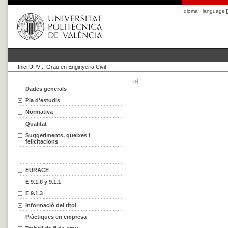
Idioma · language
Inici UPV
::
Grau en Enginyeria Civil
Dades generals
Pla d'estudis
Normativa
Qualitat
Suggeriments, queixes i
felicitacions
EURACE
E 9.1.0 y 9.1.1
E 9.1.3
Informació del títol
Pràctiques en empresa