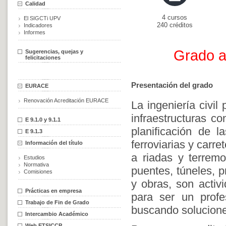
Calidad
4 cursos
El SIGCTi UPV
240 créditos
Indicadores
Informes
Grado a 
Sugerencias, quejas y
felicitaciones
Presentación del grado
EURACE
Renovación Acreditación EURACE
La ingeniería civil
infraestructuras co
E 9.1.0 y 9.1.1
planificación de l
E 9.1.3
ferroviarias y carre
Información del título
a riadas y terremo
Estudios
Normativa
puentes, túneles, p
Comisiones
y obras, son activi
Prácticas en empresa
para ser un profe
Trabajo de Fin de Grado
buscando solucione
Intercambio Académico
Web ETSICCP