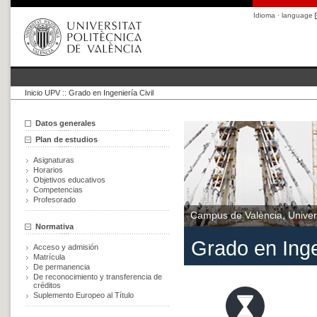
Idioma · language
Inicio UPV
::
Grado en Ingeniería Civil
Datos generales
Plan de estudios
Asignaturas
Horarios
Objetivos educativos
Competencias
Profesorado
Campus de València, Univers
Normativa
Grado en Inge
Acceso y admisión
Matrícula
De permanencia
De reconocimiento y transferencia de
créditos
Suplemento Europeo al Título