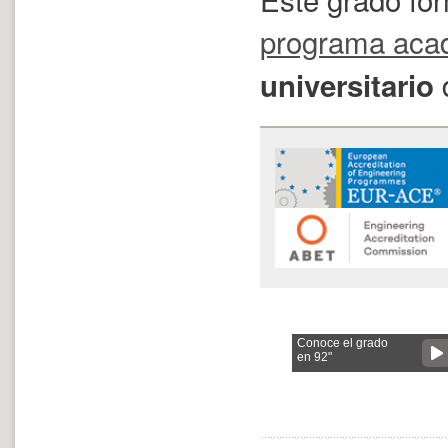
programa aca
universitario
Conoce el grado
en 92"