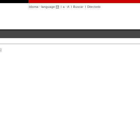
Idioma · language
I
a
·
A
I
Buscar
I
Directorio