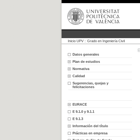
Inicio UPV
::
Grado en Ingeniería Civil
Datos generales
Plan de estudios
Normativa
Calidad
Sugerencias, quejas y
felicitaciones
EURACE
E 9.1.0 y 9.1.1
E 9.1.3
Información del título
Prácticas en empresa