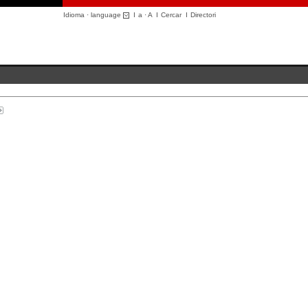
Idioma · language
I
a
·
A
I
Cercar
I
Directori