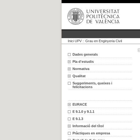
Inici UPV
::
Grau en Enginyeria Civil
Dades generals
Pla d'estudis
Normativa
Qualitat
Suggeriments, queixes i
felicitacions
EURACE
E 9.1.0 y 9.1.1
E 9.1.3
Informació del títol
Pràctiques en empresa