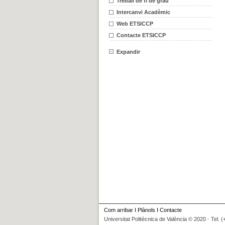
Treball de fi de grau
Intercanvi Acadèmic
Web ETSICCP
Contacte ETSICCP
Expandir
Com arribar
I
Plànols
I
Contacte
Universitat Politècnica de València © 2020 · Tel. 