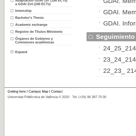
GDAI. Memor
Adaptación GDAI 197 (180 ECTs)
a GDAI 214 (240 ECTs)
GDAI. Memo
Internship
Bachelor's Thesis
GDAI. Info
Academic exchange
Registro de Títulos Ministerio
Seguimiento
Órganos de Gobierno y
Comisiones académicas
24_25_214_
Expand
23_24_214 
22_23_ 214
Getting here
I
Campus Map
I
Contact
Universitat Politècnica de València © 2020 · Tel. (+34) 96 387 70 00