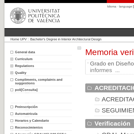
Idioma · language
Home UPV
::
Bachelor's Degree in Interior Architectural Design
Memoria veri
General data
Curriculum
Grado en Diseño 
Regulations
informes ...
Quality
Compliments, complaints and
suggestions
ACREDITACI
poli[Consulta]
ACREDITA
Preinscripción
SEGUIMIE
Automatricula
Horarios y Calendario
Verificación
Reconocimientos