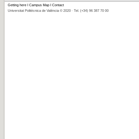
Getting here
I
Campus Map
I
Contact
Universitat Politècnica de València © 2020 · Tel. (+34) 96 387 70 00