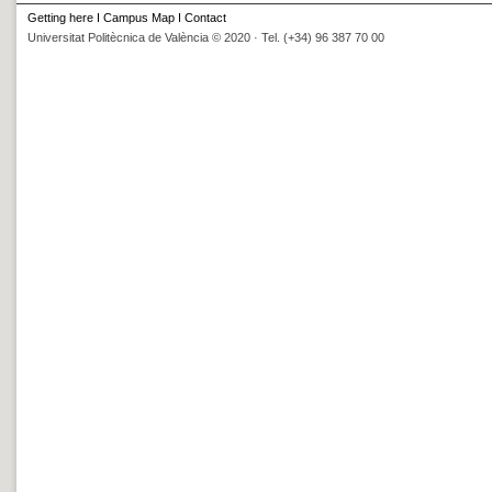
Getting here
I
Campus Map
I
Contact
Universitat Politècnica de València © 2020 · Tel. (+34) 96 387 70 00