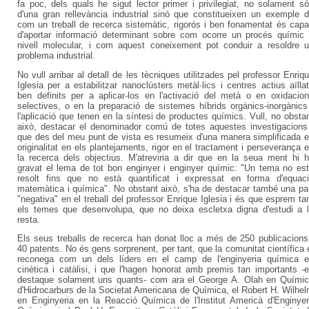
fa poc, dels quals he sigut lector primer i privilegiat, no solament s
d'una gran rellevància industrial sinó que constitueixen un exemple 
com un treball de recerca sistemàtic, rigorós i ben fonamentat és cap
d'aportar informació determinant sobre com ocorre un procés químic
nivell molecular, i com aquest coneixement pot conduir a resoldre 
problema industrial.
No vull arribar al detall de les tècniques utilitzades pel professor Enriq
Iglesia per a estabilitzar nanoclústers metàl·lics i centres actius aïlla
ben definits per a aplicar-los en l'activació del metà o en oxidacio
selectives, o en la preparació de sistemes híbrids orgànics-inorgànics
l'aplicació que tenen en la síntesi de productes químics. Vull, no obsta
això, destacar el denominador comú de totes aquestes investigacions
que des del meu punt de vista es resumeix d'una manera simplificada 
originalitat en els plantejaments, rigor en el tractament i perseverança 
la recerca dels objectius. M'atreviria a dir que en la seua ment hi 
gravat el lema de tot bon enginyer i enginyer químic: "Un tema no es
resolt fins que no està quantificat i expressat en forma d'equac
matemàtica i química". No obstant això, s'ha de destacar també una pa
"negativa" en el treball del professor Enrique Iglesia i és que esprem ta
els temes que desenvolupa, que no deixa escletxa digna d'estudi a 
resta.
Els seus treballs de recerca han donat lloc a més de 250 publicacions
40 patents. No és gens sorprenent, per tant, que la comunitat científica 
reconega com un dels líders en el camp de l'enginyeria química 
cinètica i catàlisi, i que l'hagen honorat amb premis tan importants -
destaque solament uns quants- com ara el George A. Olah en Quími
d'Hidrocarburs de la Societat Americana de Química, el Robert H. Wilhe
en Enginyeria en la Reacció Química de l'Institut Americà d'Enginye