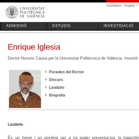
Castellano
·
English
I
ADMISSIÓ
ESTUDIS
INVESTIGACIÓ
Enrique Iglesia
Doctor Honoris Causa per la Universitat Politècnica de València. Investi
Paraules del Rector
Discurs
Laudatio
Biografia
Laudatio
És un honor i un privilegi per a mi poder presentar-los la trajectòr