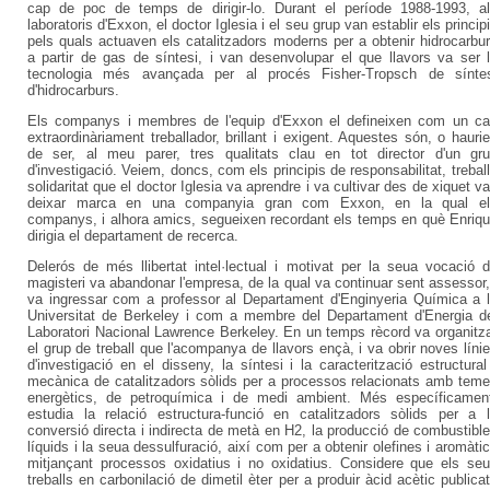
cap de poc de temps de dirigir-lo. Durant el període 1988-1993, a
laboratoris d'Exxon, el doctor Iglesia i el seu grup van establir els princip
pels quals actuaven els catalitzadors moderns per a obtenir hidrocarbu
a partir de gas de síntesi, i van desenvolupar el que llavors va ser 
tecnologia més avançada per al procés Fisher-Tropsch de sínte
d'hidrocarburs.
Els companys i membres de l'equip d'Exxon el defineixen com un c
extraordinàriament treballador, brillant i exigent. Aquestes són, o hauri
de ser, al meu parer, tres qualitats clau en tot director d'un gr
d'investigació. Veiem, doncs, com els principis de responsabilitat, treball
solidaritat que el doctor Iglesia va aprendre i va cultivar des de xiquet v
deixar marca en una companyia gran com Exxon, en la qual el
companys, i alhora amics, segueixen recordant els temps en què Enriq
dirigia el departament de recerca.
Delerós de més llibertat intel·lectual i motivat per la seua vocació 
magisteri va abandonar l'empresa, de la qual va continuar sent assessor,
va ingressar com a professor al Departament d'Enginyeria Química a 
Universitat de Berkeley i com a membre del Departament d'Energia d
Laboratori Nacional Lawrence Berkeley. En un temps rècord va organitz
el grup de treball que l'acompanya de llavors ençà, i va obrir noves líni
d'investigació en el disseny, la síntesi i la caracterització estructural
mecànica de catalitzadors sòlids per a processos relacionats amb tem
energètics, de petroquímica i de medi ambient. Més específicamen
estudia la relació estructura-funció en catalitzadors sòlids per a 
conversió directa i indirecta de metà en H2, la producció de combustibl
líquids i la seua dessulfuració, així com per a obtenir olefines i aromàti
mitjançant processos oxidatius i no oxidatius. Considere que els se
treballs en carbonilació de dimetil èter per a produir àcid acètic publica