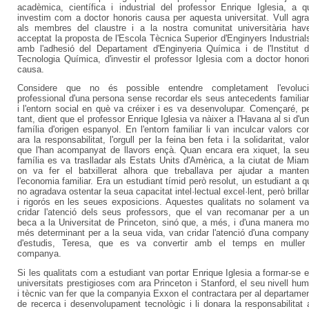
acadèmica, científica i industrial del professor Enrique Iglesia, a q
investim com a doctor honoris causa per aquesta universitat. Vull agra
als membres del claustre i a la nostra comunitat universitària hav
acceptat la proposta de l'Escola Tècnica Superior d'Enginyers Industrial
amb l'adhesió del Departament d'Enginyeria Química i de l'Institut 
Tecnologia Química, d'investir el professor Iglesia com a doctor honor
causa.
Considere que no és possible entendre completament l'evoluci
professional d'una persona sense recordar els seus antecedents familia
i l'entorn social en què va créixer i es va desenvolupar. Començaré, p
tant, dient que el professor Enrique Iglesia va nàixer a l'Havana al si d'u
família d'origen espanyol. En l'entorn familiar li van inculcar valors c
ara la responsabilitat, l'orgull per la feina ben feta i la solidaritat, valo
que l'han acompanyat de llavors ençà. Quan encara era xiquet, la se
família es va traslladar als Estats Units d'Amèrica, a la ciutat de Miam
on va fer el batxillerat alhora que treballava per ajudar a manten
l'economia familiar. Era un estudiant tímid però resolut, un estudiant a q
no agradava ostentar la seua capacitat intel·lectual excel·lent, però brilla
i rigorós en les seues exposicions. Aquestes qualitats no solament v
cridar l'atenció dels seus professors, que el van recomanar per a u
beca a la Universitat de Princeton, sinó que, a més, i d'una manera mo
més determinant per a la seua vida, van cridar l'atenció d'una compan
d'estudis, Teresa, que es va convertir amb el temps en muller
companya.
Si les qualitats com a estudiant van portar Enrique Iglesia a formar-se 
universitats prestigioses com ara Princeton i Stanford, el seu nivell hu
i tècnic van fer que la companyia Exxon el contractara per al departame
de recerca i desenvolupament tecnològic i li donara la responsabilitat 