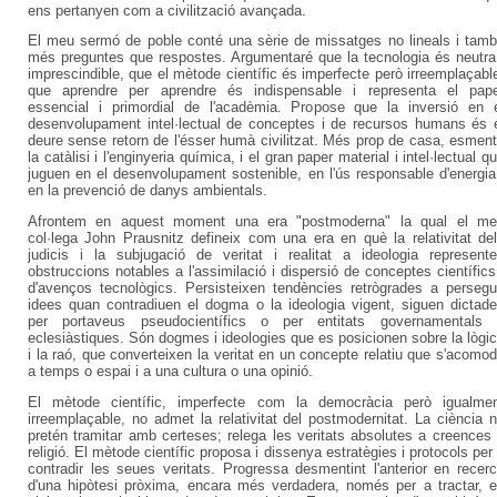
ens pertanyen com a civilització avançada.
El meu sermó de poble conté una sèrie de missatges no lineals i tam
més preguntes que respostes. Argumentaré que la tecnologia és neutra
imprescindible, que el mètode científic és imperfecte però irreemplaçabl
que aprendre per aprendre és indispensable i representa el pap
essencial i primordial de l'acadèmia. Propose que la inversió en 
desenvolupament intel·lectual de conceptes i de recursos humans és 
deure sense retorn de l'ésser humà civilitzat. Més prop de casa, esmen
la catàlisi i l'enginyeria química, i el gran paper material i intel·lectual q
juguen en el desenvolupament sostenible, en l'ús responsable d'energia
en la prevenció de danys ambientals.
Afrontem en aquest moment una era "postmoderna" la qual el m
col·lega John Prausnitz defineix com una era en què la relativitat de
judicis i la subjugació de veritat i realitat a ideologia represent
obstruccions notables a l'assimilació i dispersió de conceptes científics
d'avenços tecnològics. Persisteixen tendències retrògrades a persegu
idees quan contradiuen el dogma o la ideologia vigent, siguen dictad
per portaveus pseudocientífics o per entitats governamentals
eclesiàstiques. Són dogmes i ideologies que es posicionen sobre la lògi
i la raó, que converteixen la veritat en un concepte relatiu que s'acomo
a temps o espai i a una cultura o una opinió.
El mètode científic, imperfecte com la democràcia però igualme
irreemplaçable, no admet la relativitat del postmodernitat. La ciència 
pretén tramitar amb certeses; relega les veritats absolutes a creences
religió. El mètode científic proposa i dissenya estratègies i protocols per
contradir les seues veritats. Progressa desmentint l'anterior en recer
d'una hipòtesi pròxima, encara més verdadera, només per a tractar, 