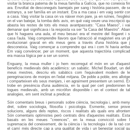
visitar la branca paterna de la meua família a Galícia, que no coneixia fi
ara. Envoltat de desconeguts barrejats per sang i història passem, de s
estranys, a ser família en un instant. Era a ma casa i em vaig sentir c
a casa. Vaig visitar la casa on va nàixer mon pare, ja en ruïnes, l'esglés
on el van batejar, la tomba dels avis, en què vaig veure una inscripció q
abasta les restes de tots els meus avantpassats: "Casa Maeso", i va
demanar què significava i la resposta va ser "la Casa del Maestro". Aba
que hi haguera una aula, el meu besavi era el mestre del llogaret i 
casa l'aula. Vaig comprendre llavors que l'atracció al magisteri era un p
evolucionari gravat en els meus gens a través d'una història que 
desconeixia. Vaig començar a comprendre qui era i com hi havia arriba
Em vaig convèncer, per un moment, que aquesta trajectòria complica
era massa lògica per a ser un somni.
Enguany, la meua muller i jo hem recorregut el món en un d'aques
beneficis medievals dels acadèmics: un sabàtic. Michel Boudart, un de
meus mestres, descriu els sabàtics com l'equivalent modern de l
peregrinacions de monjos en l'edat mitjana. De poble a poble, ens allotg
i comparteixen els seus menjars, i en agraïment presentem un sermó. 
trobe en presència d'una audiència, en la qual per cert predominen l
togues medievals, amb un micròfon disponible i en el context de ta
analogies, em sent inclinat a predicar.
Són comentaris breus i personals sobre ciència, tecnologia i, amb men
dret, sobre sociologia, filosofia i psicologia. Esmente, sense prove
solucions, alguns dels reptes, riscos i realitats als quals ens afronte
Són comentaris optimistes però centrats dins d'aquestes realitats. Est
basats en les meues "creences", en la meua convicció sobre l
supremacia del coneixement, de la ciència i la tecnologia i de la raó c
el camí més directe cap a una qualitat de vida i un benestar social q