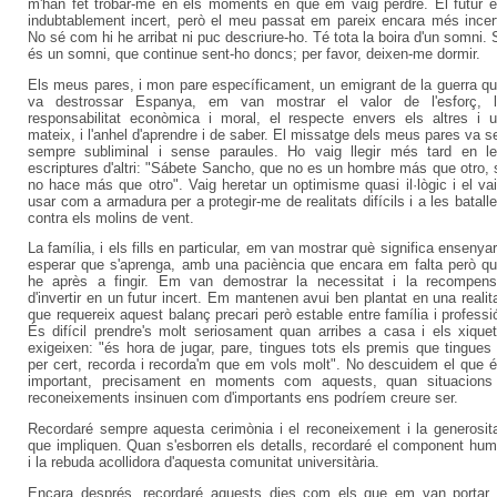
m'han fet trobar-me en els moments en què em vaig perdre. El futur 
indubtablement incert, però el meu passat em pareix encara més incer
No sé com hi he arribat ni puc descriure-ho. Té tota la boira d'un somni. 
és un somni, que continue sent-ho doncs; per favor, deixen-me dormir.
Els meus pares, i mon pare específicament, un emigrant de la guerra q
va destrossar Espanya, em van mostrar el valor de l'esforç, 
responsabilitat econòmica i moral, el respecte envers els altres i 
mateix, i l'anhel d'aprendre i de saber. El missatge dels meus pares va s
sempre subliminal i sense paraules. Ho vaig llegir més tard en l
escriptures d'altri: "Sábete Sancho, que no es un hombre más que otro, 
no hace más que otro". Vaig heretar un optimisme quasi il·lògic i el va
usar com a armadura per a protegir-me de realitats difícils i a les batall
contra els molins de vent.
La família, i els fills en particular, em van mostrar què significa ensenyar
esperar que s'aprenga, amb una paciència que encara em falta però q
he après a fingir. Em van demostrar la necessitat i la recompen
d'invertir en un futur incert. Em mantenen avui ben plantat en una realit
que requereix aquest balanç precari però estable entre família i professi
És difícil prendre's molt seriosament quan arribes a casa i els xique
exigeixen: "és hora de jugar, pare, tingues tots els premis que tingues 
per cert, recorda i recorda'm que em vols molt". No descuidem el que 
important, precisament en moments com aquests, quan situacions
reconeixements insinuen com d'importants ens podríem creure ser.
Recordaré sempre aquesta cerimònia i el reconeixement i la generosit
que impliquen. Quan s'esborren els detalls, recordaré el component hu
i la rebuda acollidora d'aquesta comunitat universitària.
Encara després, recordaré aquests dies com els que em van portar