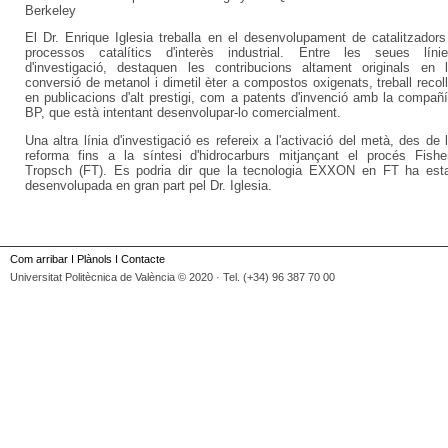
Berkeley
El Dr. Enrique Iglesia treballa en el desenvolupament de catalitzadors
processos catalítics d'interès industrial. Entre les seues líni
d'investigació, destaquen les contribucions altament originals en 
conversió de metanol i dimetil èter a compostos oxigenats, treball recoll
en publicacions d'alt prestigi, com a patents d'invenció amb la compañ
BP, que està intentant desenvolupar-lo comercialment.
Una altra línia d'investigació es refereix a l'activació del metà, des de 
reforma fins a la síntesi d'hidrocarburs mitjançant el procés Fishe
Tropsch (FT). Es podria dir que la tecnologia EXXON en FT ha est
desenvolupada en gran part pel Dr. Iglesia.
Com arribar
I
Plànols
I
Contacte
Universitat Politècnica de València © 2020 · Tel. (+34) 96 387 70 00