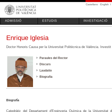
Castellano
·
English
I
ADMISSIÓ
ESTUDIS
INVESTIGACIÓ
Enrique Iglesia
Doctor Honoris Causa per la Universitat Politècnica de València. Investi
Paraules del Rector
Discurs
Laudatio
Biografia
Biografía
Catedràtic del Departament d'Enginyeria Química de la Universitat 