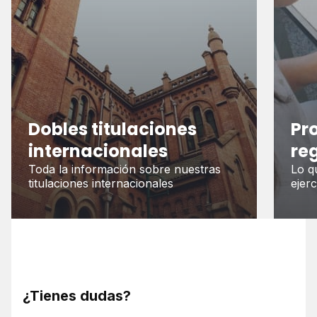
Dobles titulaciones
Pr
internacionales
re
Toda la información sobre nuestras
Lo q
titulaciones internacionales
ejer
¿Tienes dudas?