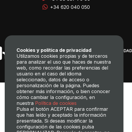
+34 620 040 050
Cookies y política de privacidad
Utilizamos cookies propias y de terceros
para analizar el uso que haces de nuestra
web, como recordar las preferencias del
usuario en el caso del idioma
seleccionado, datos de acceso o
personalización de la página. Puedes
obtener más información, o bien conocer
cómo cambiar la configuración, en
nuestra
Política de cookies
Pulsa el botón ACEPTAR para confirmar
que has leído y aceptado la información
presentada. Si deseas modificar la
Transparencia
Perfil del contratante
Mapa web
Aviso legal
configuración de las cookies pulsa
Política de cookies
Política de privacidad
Gestión de Cookies