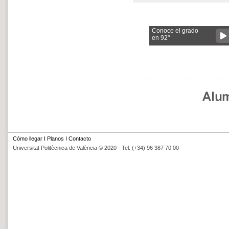
Conoce el grado
en 92"
Cómo llegar
I
Planos
I
Contacto
Universitat Politècnica de València © 2020 · Tel. (+34) 96 387 70 00