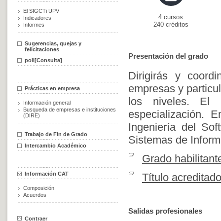
El SIGCTi UPV
4 cursos
Indicadores
240 créditos
Informes
Sugerencias, quejas y
felicitaciones
Presentación del grado
poli[Consulta]
Dirigirás y coord
empresas y particul
Prácticas en empresa
los niveles. El
Información general
Busqueda de empresas e instituciones
especialización. 
(DIRE)
Ingeniería del So
Trabajo de Fin de Grado
Sistemas de Inform
Intercambio Académico
Grado habilitant
Información CAT
Título acreditad
Composición
Acuerdos
Salidas profesionales
Contraer