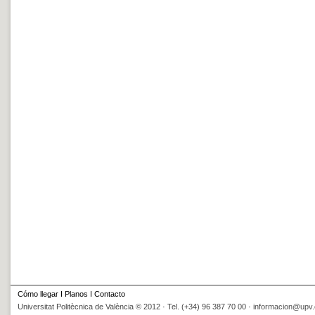
Cómo llegar
I
Planos
I
Contacto
Universitat Politècnica de València © 2012 · Tel. (+34) 96 387 70 00 ·
informacion@upv.