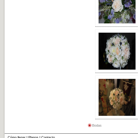
Bodas
Cómo llegar
I
Planos
I
Contacto