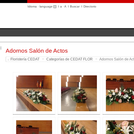
Idioma · language
I
a
·
A
I
Buscar
I
Directorio
Adornos Salón de Actos
Floristería CEDAT
Categorías de CEDAT FLOR
Adornos Salón de Act