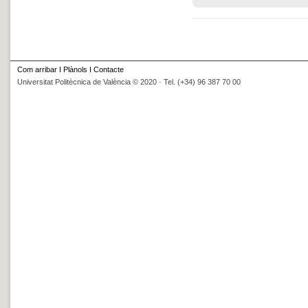
Com arribar
I
Plànols
I
Contacte
Universitat Politècnica de València © 2020 · Tel. (+34) 96 387 70 00