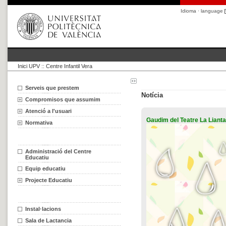
Idioma · language
Inici UPV
::
Centre Infantil Vera
Serveis que prestem
Notícia
Compromisos que assumim
Atenció a l'usuari
Gaudim del Teatre La Lianta
Normativa
Administració del Centre
Educatiu
Equip educatiu
Projecte Educatiu
Instal·lacions
Sala de Lactancia