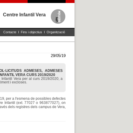
Centre Infantil Vera
Contacte
I
Fins i objectius
I
Organització
29/05/19
OL·LICITUDS ADMESES, ADMESES
NFANTIL VERA CURS 2019/2020
Infantil Vera per al curs 2019/2020, a
lment i excloses.
2019, per a l'esmena de possibles defectes
e Infantil (ext. 77027 o 963877027), on
avés dels registres dels campus de Vera,