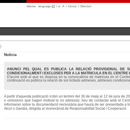
Idioma · language
I
a
·
A
I
Cercar
I
Directori
Notícia
ANUNCI PEL QUAL ES PUBLICA LA RELACIÓ PROVISIONAL DE S
CONDICIONALMENT I EXCLOSES PER A LA MATRICULA EN EL CENTRE I
D'acord amb el que es disposa en la convocatòria de matrícula en el Centre 
continuació es publica la relació de sol·licituds admeses, admeses condiciona
A partir d'aquesta publicació s'obri un termini del 30 de maig al 12 de juny de 
o omissions que hagen motivat la no admissió, heu de contactar amb el Centr
informaran sobre la documentació necessària que haurà de ser presentada a tr
Alcoi o Gandia, dirigida al vicerectorat de Responsabilitat Social i Cooperació.