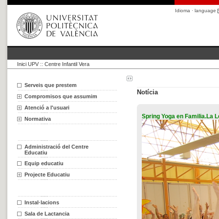
Idioma · language
Inici UPV
::
Centre Infantil Vera
Serveis que prestem
Notícia
Compromisos que assumim
Atenció a l'usuari
Spring Yoga en Familia.La L
Normativa
Administració del Centre
Educatiu
Equip educatiu
Projecte Educatiu
Instal·lacions
Sala de Lactancia