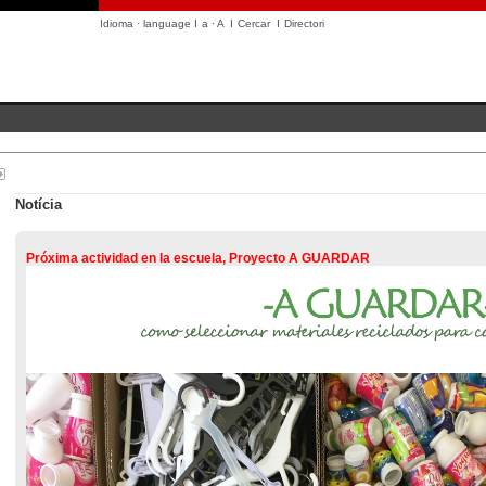
Idioma · language
I
a
·
A
I
Cercar
I
Directori
Notícia
Próxima actividad en la escuela, Proyecto A GUARDAR