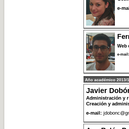
e-mai
Fe
Web d
e-mail
A
ñ
o acad
é
mico 2013/
Javier Dob
ó
Administraci
ó
n y 
Creaci
ó
n y admini
e-mail:
jdobonc@gm