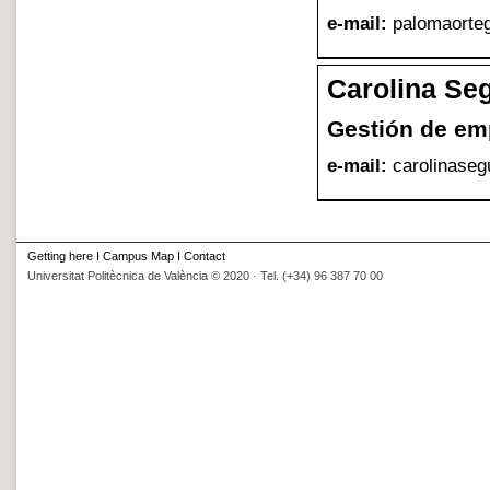
e-mail:
palomaorte
Carolina Se
Gesti
ó
n de em
e-mail:
carolinase
Getting here
I
Campus Map
I
Contact
Universitat Politècnica de València © 2020 · Tel. (+34) 96 387 70 00