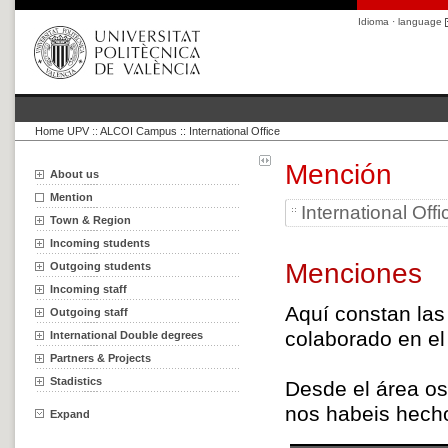
Idioma · language
Home UPV
::
ALCOI Campus :: International Office
Mención
About us
Mention
International Of
Town & Region
Incoming students
Menciones
Outgoing students
Incoming staff
Aqu
í
constan las
Outgoing staff
colaborado en e
International Double degrees
Partners & Projects
Stadistics
Desde el
á
rea os
nos habe
i
s hech
Expand