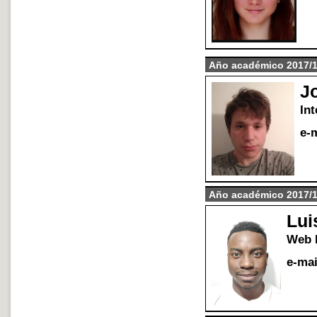
A
ñ
o acad
é
mico 2017/
J
Int
e-m
A
ñ
o acad
é
mico 2017/
Lui
Web 
e-mai