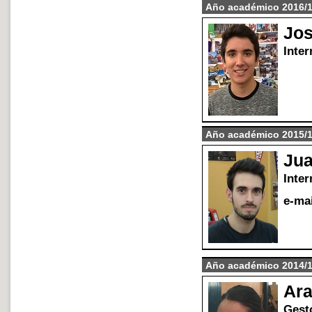
A
ñ
o acad
é
mico 2016/
Jos
Inter
A
ñ
o acad
é
mico 2015/
Jua
Inter
e-mai
A
ñ
o acad
é
mico 2014/
Ara
Gest