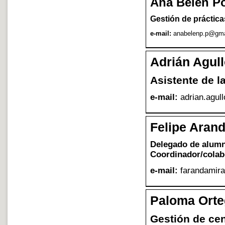
Ana Bel
é
n P
Gesti
ó
n de pr
á
ctica
e-mail:
anabelenp.p@gma
Adri
á
n Agull
Asistente de la
e-mail:
adrian.agul
Felipe Aran
Delegado de alum
Coordinador/colab
e-mail:
farandamir
Paloma Ort
Gesti
ó
n de ce