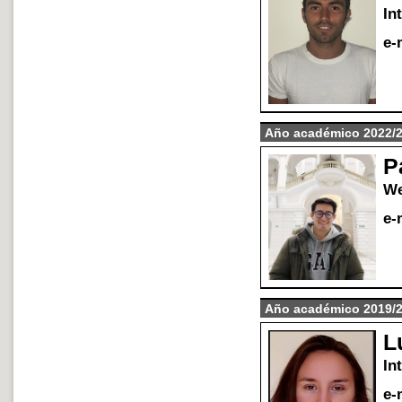
In
e-
A
ñ
o acad
é
mico 2022/
P
We
e-
A
ñ
o acad
é
mico 2019/
L
In
e-