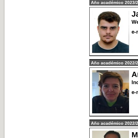
A
ñ
o acad
é
mico 2023/
J
We
e-
A
ñ
o acad
é
mico 2022/
A
In
e-
A
ñ
o acad
é
mico 2022/
M