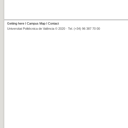
Getting here
I
Campus Map
I
Contact
Universitat Politècnica de València © 2020 · Tel. (+34) 96 387 70 00