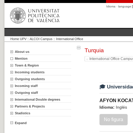
Idioma · language
Home UPV
::
ALCOI Campus :: International Office
Turquia
About us
Mention
International Office Campu
Town & Region
Incoming students
Outgoing students
Incoming staff
🎓 Universida
Outgoing staff
International Double degrees
AFYON KOCAT
Partners & Projects
Idioma:
Inglés
Stadistics
No figura
Expand