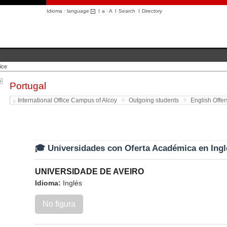
Idioma · language
I
a
·
A
I
Search
I
Directory
ice
Portugal
International Office Campus of Alcoy
Outgoing students
English Offer
🎓 Universidades con Oferta Académica en Ingl
UNIVERSIDADE DE AVEIRO
Idioma:
Inglés
No figura