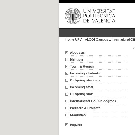
Home UPV
::
ALCOI Campus :: International Off
About us
Mention
Town & Region
Incoming students
Outgoing students
Incoming staff
Outgoing staff
International Double degrees
Partners & Projects
Stadistics
Expand