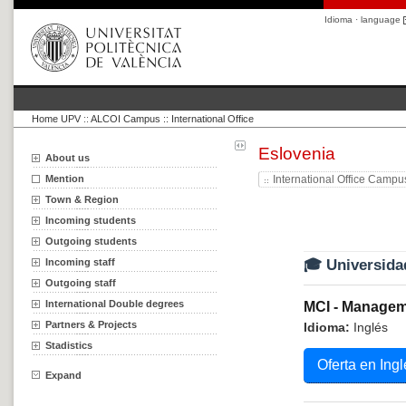
Idioma · language
Home UPV
::
ALCOI Campus :: International Office
Eslovenia
About us
Mention
International Office Campu
Town & Region
Incoming students
Outgoing students
Incoming staff
🎓 Universida
Outgoing staff
International Double degrees
MCI - Managem
Partners & Projects
Idioma:
Inglés
Stadistics
Oferta en Ingl
Expand