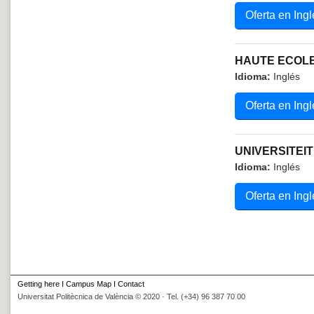
Oferta en Ingl
HAUTE ECOLE 
Idioma:
Inglés
Oferta en Ingl
UNIVERSITEI
Idioma:
Inglés
Oferta en Ingl
Getting here
I
Campus Map
I
Contact
Universitat Politècnica de València © 2020 · Tel. (+34) 96 387 70 00