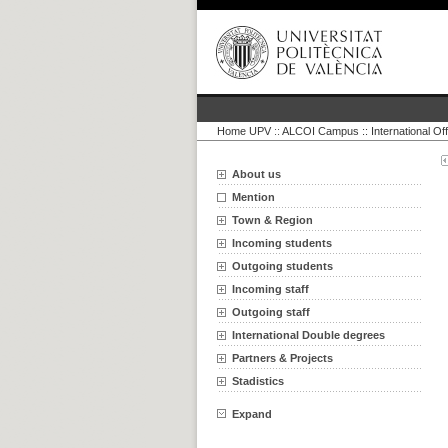
Home UPV
::
ALCOI Campus :: International Off
About us
Mention
Town & Region
Incoming students
Outgoing students
Incoming staff
Outgoing staff
International Double degrees
Partners & Projects
Stadistics
Expand