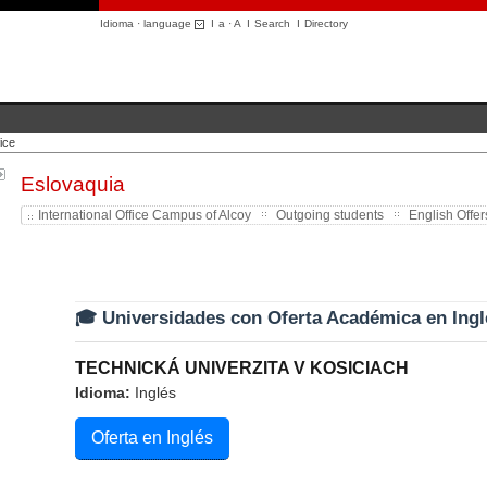
Idioma · language
I
a
·
A
I
Search
I
Directory
ice
Eslovaquia
International Office Campus of Alcoy
Outgoing students
English Offer
🎓 Universidades con Oferta Académica en Ingl
TECHNICKÁ UNIVERZITA V KOSICIACH
Idioma:
Inglés
Oferta en Inglés