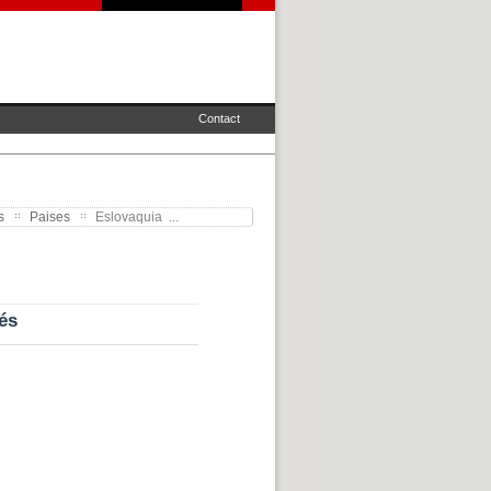
Contact
s
Paises
Eslovaquia ...
és