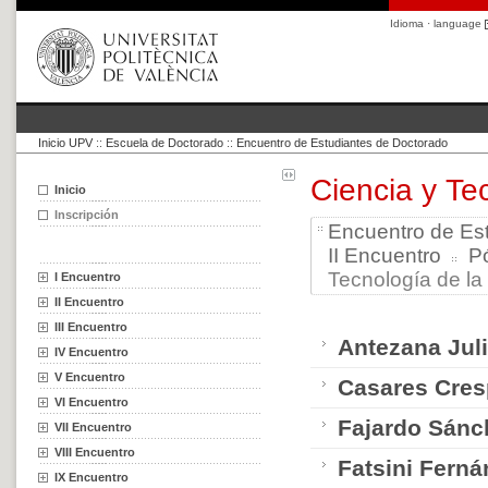
Idioma · language
Inicio UPV
::
Escuela de Doctorado
::
Encuentro de Estudiantes de Doctorado
Ciencia y Te
Inicio
Inscripción
Encuentro de Es
II Encuentro
P
Tecnología de la
I Encuentro
II Encuentro
III Encuentro
Antezana Juli
IV Encuentro
V Encuentro
Casares Cres
VI Encuentro
Fajardo Sánc
VII Encuentro
VIII Encuentro
Fatsini Ferná
IX Encuentro