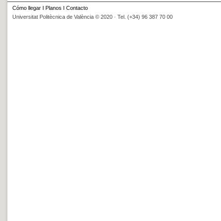
Cómo llegar
I
Planos
I
Contacto
Universitat Politècnica de València © 2020 · Tel. (+34) 96 387 70 00