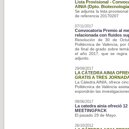
Lista Provisional - Convoc
AINIA (Dpto. Biotecnología
Se adjunta la lista provisiona
de referencia 20170207
07/11/2017
Convocatoria Premio al mej
relacionada con fluidos su
Resolución de 30 de Octub
Politècnica de València, por
de final de grado sobre temát
el año 2017, que se regira
adjunto.
29/09/2017
LA CÁTEDRA AINIA OFRE
GRATIS A TRES JORNAD
La Cátedra AINIA, ofrece cin
Politècnica de València asist
expondrán las investigacione
08/06/2017
La catedra ainia ofreció 12
MEETINGPACK
El pasado 29 de Mayo.
26/10/2012