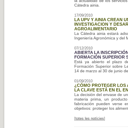
la actualidad de los servicio
Cátedra ainia.
17/09/2010
LA UPV Y AINIA CREAN 
INVESTIGACION Y DES
AGROALIMENTARIO
La Cátedra ainia estará ads
Ingeniería Agronómica y del 
07/12/2010
ABIERTA LA INSCRIPCIÓN
FORMACIÓN SUPERIOR S
Está ya abierto el plazo d
Formación Superior sobre Leg
14 de marzo al 30 de junio d
01/09/2010
¿CÓMO PROTEGER LOS A
LA CLAVE ESTÁ EN EL E
La decisión del envase de un
materia prima, un producto
fabricación pueden verse 
objetivos: proteger los alime
[
totes les notícies
]