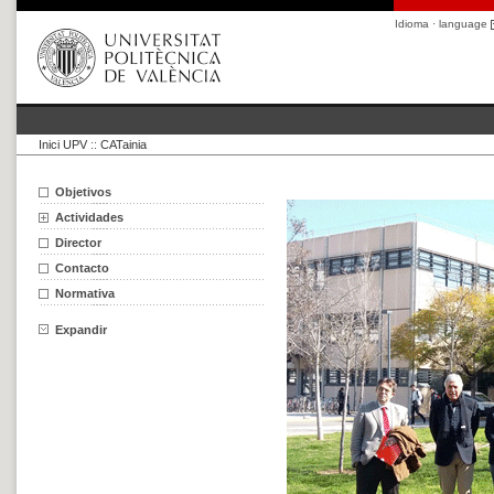
Idioma · language
Inici UPV
::
CATainia
Objetivos
Actividades
Director
Contacto
Normativa
Expandir