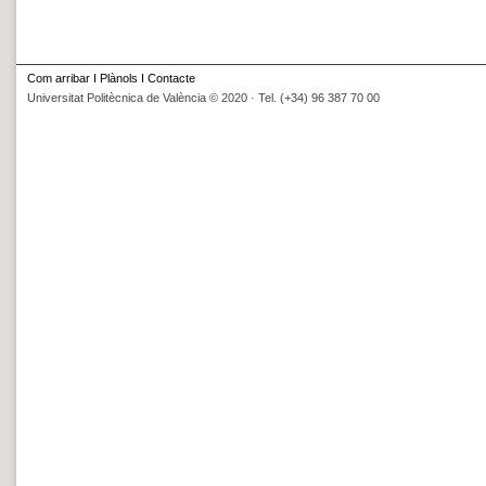
Com arribar
I
Plànols
I
Contacte
Universitat Politècnica de València © 2020 · Tel. (+34) 96 387 70 00